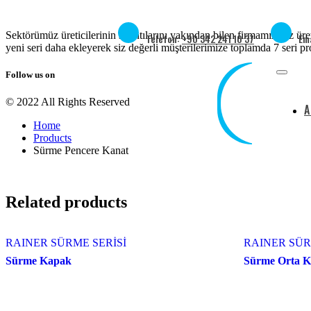
Sektörümüz üreticilerinin sıkıntılarını yakından bilen firmamız, siz üre
Telefon:
+90 342 241 10 37
Em
yeni seri daha ekleyerek siz değerli müşterilerimize toplamda 7 seri pr
Follow us on
© 2022 All Rights Reserved
A
Home
Products
Sürme Pencere Kanat
Related products
RAINER SÜRME SERİSİ
RAINER SÜR
Sürme Kapak
Sürme Orta Ka