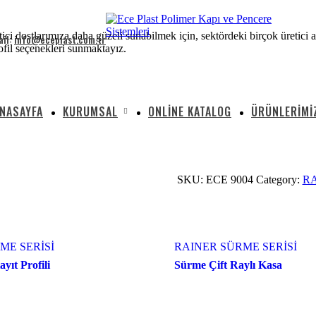
tici dostlarımıza daha güzeli sunabilmek için, sektördeki birçok üretici a
ail:
info@eceplast.com.tr
ofil seçenekleri sunmaktayız.
NASAYFA
KURUMSAL
ONLINE KATALOG
ÜRÜNLERIMI
SKU:
ECE 9004
Category:
RA
ME SERİSİ
RAINER SÜRME SERİSİ
yıt Profili
Sürme Çift Raylı Kasa